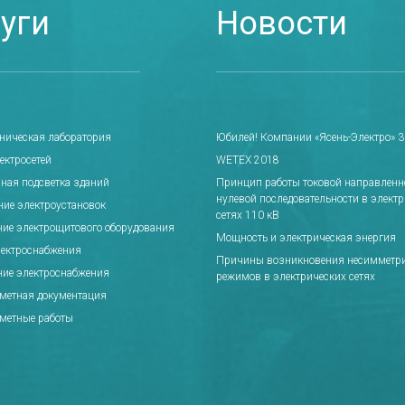
уги
Новости
хническая лаборатория
Юбилей! Компании «Ясень-Электро» 30
ектросетей
WETEX 2018
ная подсветка зданий
Принцип работы токовой направлен
нулевой последовательности в элект
ние электроустановок
сетях 110 кВ
ние электрощитового оборудования
Мощность и электрическая энергия
лектроснабжения
Причины возникновения несимметр
ние электроснабжения
режимов в электрических сетях
сметная документация
сметные работы