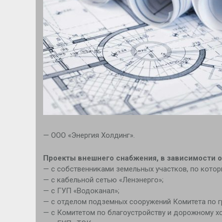
— ООО «Энергия Холдинг».
Проекты внешнего снабжения, в зависимости о
— с собственниками земельных участков, по котор
— с кабельной сетью «Ленэнерго»;
— с ГУП «Водоканал»;
— с отделом подземных сооружений Комитета по гр
— с Комитетом по благоустройству и дорожному хо