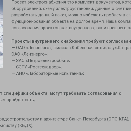
Проект электроснабжения это комплект документов, кот
оборудования, схему электроустановки, данные о счетчик
разработать данный пакет, можно избежать проблем в ег
функционирования объекта на долгое время. Наша компа
согласования проектов как внутреннего, так и внешнего 
Проекты внутреннего снабжения требуют согласован
— ОАО «Ленэнерго», филиал «Кабельная сеть», служба тр
ОАО «Ленэнерго»;
— ЗАО «Петроэлектросбыт»;
— СЗТУ «Ростехнадзор»;
— АНО «Лабораторные испытания»;
т специфики объекта, могут требовать согласования с:
ым пройдет сеть;
адостроительству и архитектуре Санкт-Петербурга (ОПС КГА);
зяйству (КБДХ);