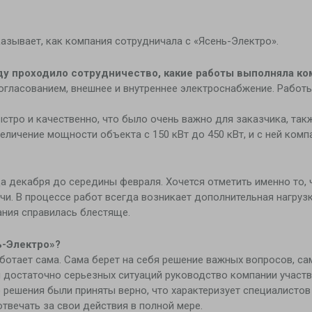
азывает, как компания сотрудничала с «Ясень-Электро».
ду проходило сотрудничество, какие работы выполняла ко
огласованием, внешнее и внутреннее электроснабжение. Работ
ро и качественно, что было очень важно для заказчика, такж
личение мощности объекта с 150 кВт до 450 кВт, и с ней комп
а декабря до середины февраля. Хочется отметить именно то, ч
ачи. В процессе работ всегда возникает дополнительная нагруз
ния справилась блестяще.
ь-Электро»?
ботает сама. Сама берет на себя решение важных вопросов, са
 достаточно серьезных ситуаций руководство компании участв
о решения были приняты верно, что характеризует специалисто
отвечать за свои действия в полной мере.