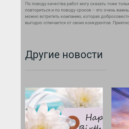
По поводу качества работ могу сказать тоже тольк
повториться и по поводу сроков – это очень важн
можно встретить компанию, которая добросовестно
выгодно отличается от своих конкурентов. Приятн
Другие новости