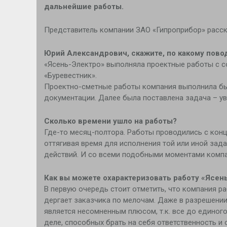
дальнейшие работы.
Представитель компании ЗАО «Гипроприбор» расск
Юрий Александрович, скажите, по какому пово
«Ясень-Электро» выполняла проектные работы с с
«Буревестник».
Проектно-сметные работы компания выполнила быст
документации. Далее была поставлена задача – уве
Сколько времени ушло на работы?
Где-то месяц-полтора. Работы проводились с конц
оттягивая время для исполнения той или иной зад
действий. И со всеми подобными моментами компа
Как вы можете охарактеризовать работу «Ясен
В первую очередь стоит отметить, что компания ра
дергает заказчика по мелочам. Даже в разрешении
является несомненным плюсом, т.к. все до единог
деле, способных брать на себя ответственность и 