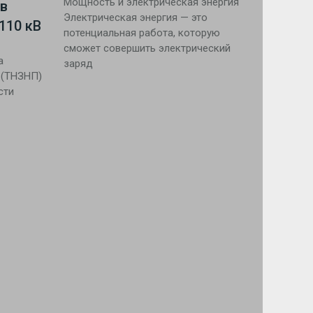
Мощность и электрическая энергия
в
Электрическая энергия — это
110 кВ
потенциальная работа, которую
сможет совершить электрический
а
заряд
 (ТНЗНП)
сти