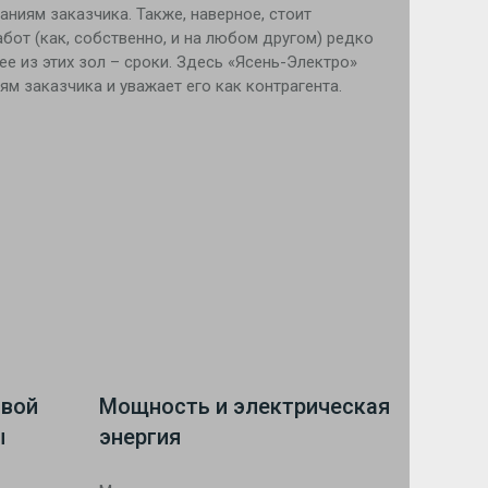
аниям заказчика. Также, наверное, стоит
бот (как, собственно, и на любом другом) редко
 из этих зол – сроки. Здесь «Ясень-Электро»
м заказчика и уважает его как контрагента.
овой
Мощность и электрическая
ы
энергия