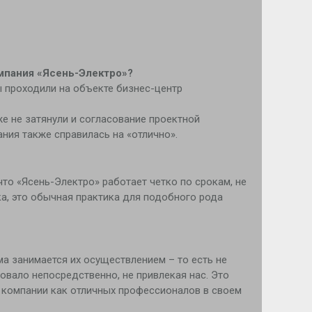
мпания «Ясень-Электро»?
ы проходили на объекте бизнес-центр
е не затянули и согласование проектной
ания также справилась на «отлично».
то «Ясень-Электро» работает четко по срокам, не
ка, это обычная практика для подобного рода
ма занимается их осуществлением – то есть не
овало непосредственно, не привлекая нас. Это
в компании как отличных профессионалов в своем