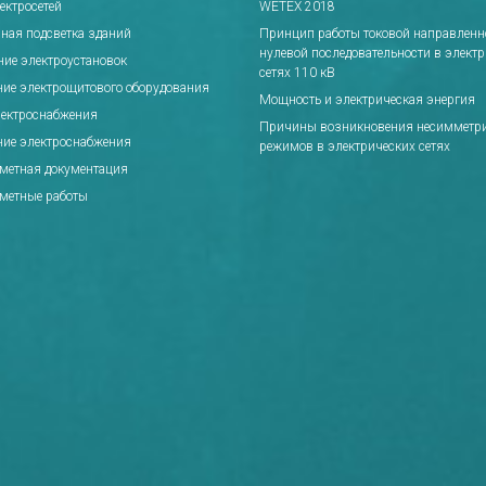
ектросетей
WETEX 2018
ная подсветка зданий
Принцип работы токовой направлен
нулевой последовательности в элект
ние электроустановок
сетях 110 кВ
ние электрощитового оборудования
Мощность и электрическая энергия
лектроснабжения
Причины возникновения несимметр
ние электроснабжения
режимов в электрических сетях
сметная документация
сметные работы