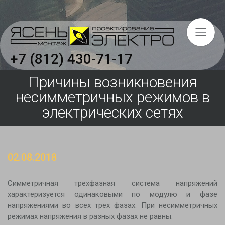
+7 (812) 430-71-17
Причины возникновения
несимметричных режимов в
Главная
электрических сетях
Услуги
Объекты
О компании
02.08.2018
Вакансии
Симметричная трехфазная система напряжений
Отзывы
характеризуется одинаковыми по модулю и фазе
Сертификаты и свидетельства
напряжениями во всех трех фазах. При несимметричных
режимах напряжения в разных фазах не равны.
Охрана труда на предприятии